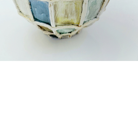
АСЯ ШАМШАДИНОВА
75 000
р.
Клеточная теория
2025
26х23 см
Глина, люстр