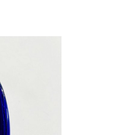
НАТАЛЬЯ ЧОБАНЯН
20 000
р.
Из серии «Сад исчезающих
2024
8,5х20 см
Керамика, стекло
Секц
Худо